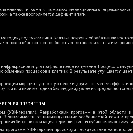
влажненности кожи с помощью инъекционного впрыскивания 
ожи, а также восполняется дефицит влаги.
методику подтяжки лица. Кожные покровы обрабатываются тока
ые волокна обретают способность восстанавливаться и морщины
 инфракрасное и ультрафиолетовое излучение. Процесс стимули
ю обменных процессов в клетках. В результате улучшается цвет
ррекции морщин существуют еще и другие не менее эффективн
ору той или иной методики был индивидуален и определялся спец
авления возрастом
ом (УВИ-терапия). Разработками программ в этой области 
. В зависимости от индивидуальных особенностей кожи и про
ерапия+биоревитализация, термолифтинг+глубинная миостимуляц
х программ УВИ-терапии происходит воздействие на все слои