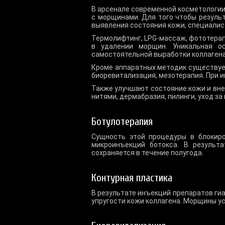
В арсенале современной косметологии
с морщинами. Для того чтобы резуль
выявления состояния кожи, специали
Термолифтинг, LPG-массаж, фототерап
в удалении морщин. Уникальная о
самостоятельной выработки коллагена 
Кроме аппаратных методик существует
биоревитализация, мезотерапия. При 
Также улучшают состояние кожи и вне
нитями, дермабразия, пилинги, уход з
Ботулотерапия
Сущность этой процедуры в блокир
микроинъекций ботокса. В результ
сохраняется в течение полугода.
Контурная пластика
В результате инъекций препаратов гиа
упругости кожи коллагена. Морщины у