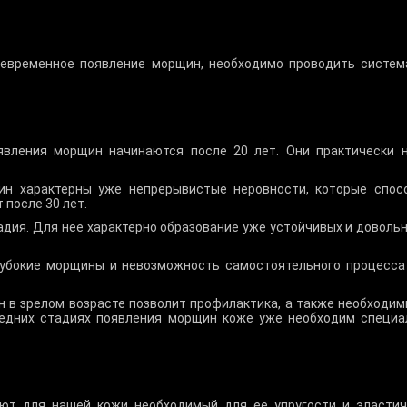
евременное появление морщин, необходимо проводить систем
явления морщин начинаются после 20 лет. Они практически 
н характерны уже непрерывистые неровности, которые спос
 после 30 лет.
адия. Для нее характерно образование уже устойчивых и доволь
лубокие морщины и невозможность самостоятельного процесса 
 в зрелом возрасте позволит профилактика, а также необходи
ледних стадиях появления морщин коже уже необходим специа
ают для нашей кожи необходимый для ее упругости и эластич