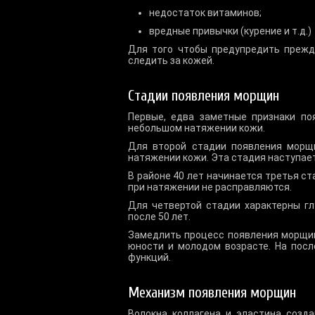
недостаток витаминов;
вредные привычки (курение и т.д.)
Для того чтобы предупредить прежд
следить за кожей.
Стадии появления морщин
Первые, едва заметные признаки по
небольшом натяжении кожи.
Для второй стадии появления морщи
натяжении кожи. Эта стадия наступает
В районе 40 лет начинается третья ст
при натяжении не расправляются.
Для четвертой стадии характерны г
после 50 лет.
Замедлить процесс появления морщин
юности и молодом возрасте. На пос
функций.
Механизм появления морщин
Волокна коллагена и эластина созд