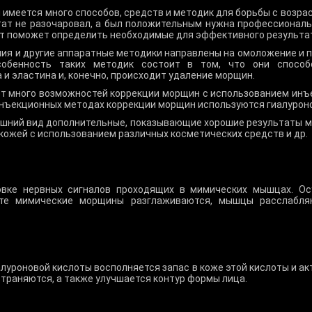
 имеется много способов, средств и методик для борьбы с возра
тат не разочаровал, а был положительным нужна профессиональ
ст поможет определить необходимые для эффективного результа
ия и другие аппаратные методики направлены на омоложение и по
собенность таких методик состоит в том, что они способ
и эластина и, конечно, происходит удаление морщин.
 много возможностей коррекции морщин с использованием инъек
инъекционных методах коррекции морщин используются гиалуроно
шний вид дополнительные, показывающие хорошие результаты м
а кожей с использованием различных косметических средств и др.
овке нервных сигналов проходящих в мимических мышцах. О
ате мимические морщины разглаживаются, мышцы расслабл
луроновой кислоты восполняется запас в коже этой кислоты и а
страняются, а также улучшается контур формы лица.