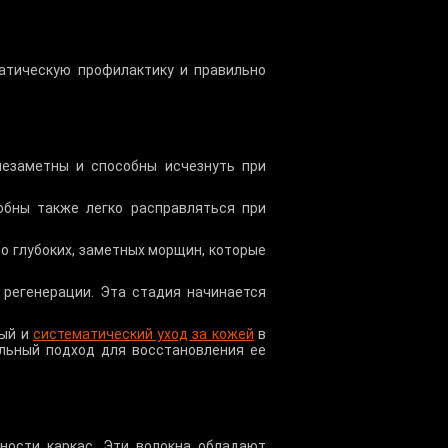
атическую профилактику и правильно
незаметны и способны исчезнуть при
обны также легко расправляться при
но глубоких, заметных морщин, которые
регенерации. Эта стадия начинается
мый и
систематический уход за кожей
в
льный подход для восстановления ее
ности каркас. Эти волокна обладают