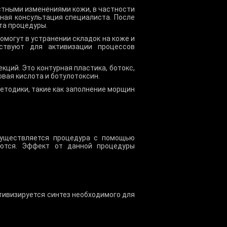
стными изменениями кожи, в частности
ная консультация специалиста. После
та процедуры.
могут в устранении складок на коже и
ствуют для активизации процессов
ций. Это контурная пластика, ботокс,
вая кислота и ботулотоксин.
етодики, такие как заполнение морщин
существляется процедура с помощью
яются. Эффект от данной процедуры
ктивизируется синтез необходимого для