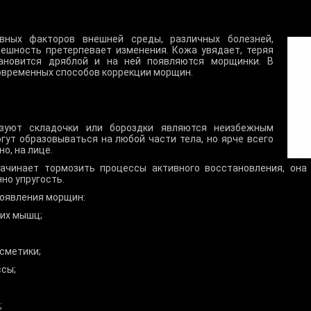
вных факторов внешней среды, различных болезней,
нешность претерпевает изменения. Кожа увядает, теряя
тановится дряблой и на ней появляются морщинки.
В
овременных способов коррекции морщин.
азуют складочки или бороздки являются неизбежным
ут образовываться на любой части тела, но ярче всего
но, на лице.
ачинает тормозить процессы активного восстановления, она
но упругость.
оявления морщин:
их мышц;
сметики;
ссы;
;