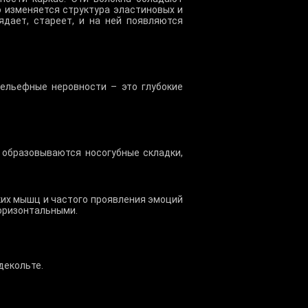
о изменяется структура эластиновых и
ядает, стареет, и на ней появляются
рельефные неровности – это глубокие
 образовываются носогубные складки,
их мышц и частого проявления эмоций
горизонтальными.
 декольте.