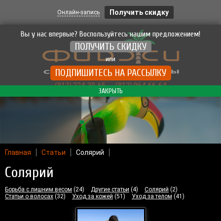
Получить скидку
Онлайн-запись
Вы у нас впервые? Воспользуйтесь нашим предложением!
ПОЛУЧИТЬ СКИДКУ
или
ПОДПИШИТЕСЬ НА РАССЫЛКУ
(812) 224-39-65
(812) 964-66-64
ЗАКРЫТЬ
Главная
Статьи
Солярий
Солярий
Борьба с лишним весом
(24)
Другие статьи
(4)
Солярий
(2)
Статьи о волосах
(32)
Уход за кожей
(51)
Уход за телом
(41)